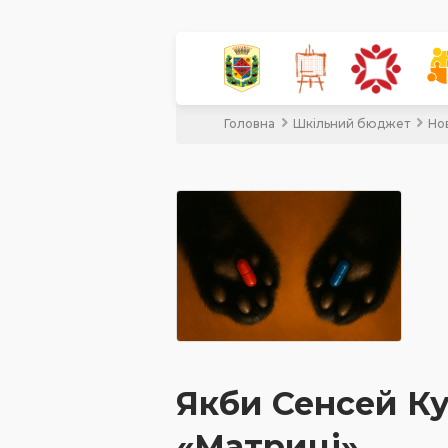
Головна
Шкільний бюджет
Но
Якби Сенсей Ку
«Матриці»…