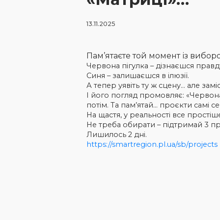
13.11.2025
Пам’ятаєте той момент із вибор
Червона пігулка – дізнаєшся правд
Синя – залишаєшся в ілюзії.
А тепер уявіть ту ж сцену… але за
І його погляд промовляє: «Червона 
потім. Та пам’ятай… проєкти самі с
На щастя, у реальності все простіш
Не треба обирати – підтримай 3 пр
Лишилось 2 дні.
https://smartregion.pl.ua/sb/projects