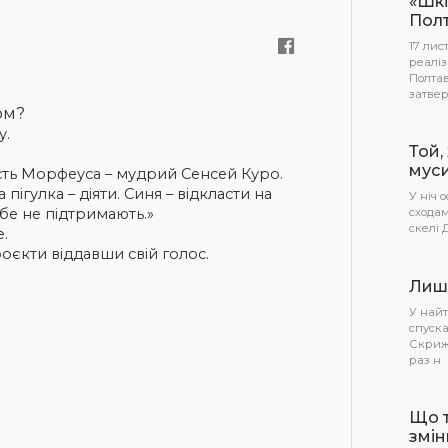
«Шк
Полт
17 лис
реаліз
Полтав
затве
ом?
у.
Той,
муси
мість Морфеуса – мудрий Сенсей Куро.
пігулка – діяти. Синя – відкласти на
У ніч 
ебе не підтримають.»
сходам
скелі 
е.
оєкти віддавши свій голос.
Лише
У найт
спуска
Скрижа
раз н
Що т
змін