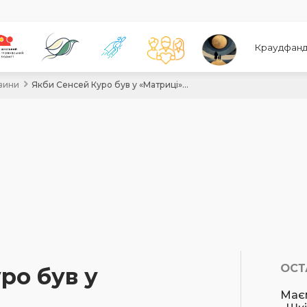
Краудфанд
вини
Якби Сенсей Куро був у «Матриці»…
ОСТ
ро був у
Має