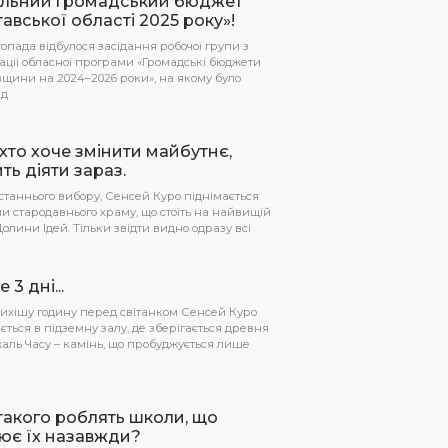
ільний громадський бюджет
авської області 2025 року»!
топада відбулося засідання робочої групи з
ації обласної програми «Громадські бюджети
щини на 2024–2026 роки», на якому було
рд
 хто хоче змінити майбутнє,
ть діяти зараз.
останнього вибору, Сенсей Куро піднімається
и стародавнього храму, що стоїть на найвищій
Долини Ідей. Тільки звідти видно одразу всі
 3 дні...
ихішу годину перед світанком Сенсей Куро
ється в підземну залу, де зберігається древня
ль Часу – камінь, що пробуджується лише
акого роблять школи, що
ює їх назавжди?