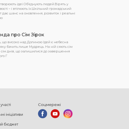
творюють ідеї.Об’єднують людей.Вірять у
ості – і втілюють їх.Шкільний громадський
 дає шанс на оновлення, розвиток і реальні
во
нда про Сім Зірок
, що високо над Долиною Ідей є небесна
 яку бачить лише Мудрець. На ній сяють сім
– сім днів, що залишилися до завершення
го Г
Соцмережі
участі
ні ініціативи
ий бюджет