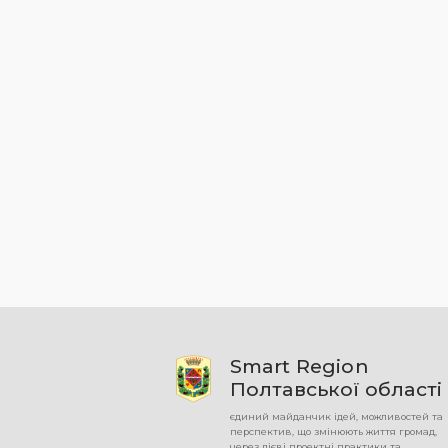
Smart Region
Полтавської області
єдиний майданчик ідей, можливостей та
перспектив, що змінюють життя громад,
через дієві проектні практики та