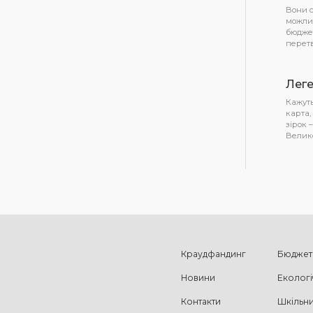
Вони с
можлив
бюджет
перет
Леге
Кажуть
карта,
зірок 
Велико
Краудфандинг
Бюджет 
Новини
Екологіч
Контакти
Шкільн