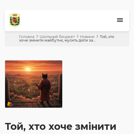
Головна
Шкільний бюджет
Новини
Той, хто
Обласний конкурс
хоче змінити майбутнє, мусить діяти за...
Бюджет
участі
Шкільний
бюджет
Екологічні
ініціативи
Кращий менеджер
Разова грошова допомога
Премія ВРУ імені В. Сухомлинського
Той, хто хоче змінити
Краудфандинг