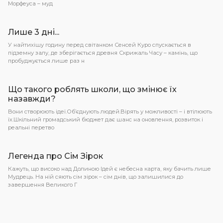
Морфеуса – муд
Лише 3 дні...
У найтихішу годину перед світанком Сенсей Куро спускається в
підземну залу, де зберігається древня Скрижаль Часу – камінь, що
пробуджується лише раз н
Що такого роблять школи, що змінює їх
назавжди?
Вони створюють ідеї.Об’єднують людей.Вірять у можливості – і втілюють
їх.Шкільний громадський бюджет дає шанс на оновлення, розвиток і
реальні перетво
Легенда про Сім Зірок
Кажуть, що високо над Долиною Ідей є небесна карта, яку бачить лише
Мудрець. На ній сяють сім зірок – сім днів, що залишилися до
завершення Великого Г