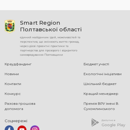
Smart Region
Полтавської області
єдиний майданчик ідей, можливостей та
перспектив, що змінюють життя громад,
через дієві проектні практики та
партнерства для прозорого і відкритого
самоврядування Полтавщини
Краудфандинг
Бюджет участі
Новини
Екологічні ініціативи
Контакти
Шкільний бюджет
Конкурс
Кращий менеджер
Разова грошова
Премія ВРУ імені В.
допомога
Сухомлинського
Соцмережі
Доступно в
Google Play