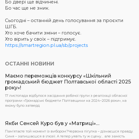
Бо двері ще відчинені.
Бо час ще не зник.
Сьогодні – останній день голосування за проєкти
ШГБ.
Хто хоче бачити зміни – голосує.
Хто вірить у своїх – підтримує.
https://smartregion.pl.ua/sb/projects
ОСТАННІ НОВИНИ
Маємо переможців конкурсу «Шкільний
громадський бюджет Полтавської області 2025
року»!
17 листопада відбулося засідання робочої групи з реалізації обласної
програми «Громадські бюджети Полтавщини на 2024–2026 роки», на
якому було затверд
Якби Сенсей Куро був у «Матриці»…
Пам’ятаєте той момент із вибором?Червона пігулка – дізнаєшся правду.
Синя – залишаєшся в ілюзії. А тепер уявіть ту ж сцену… але замість