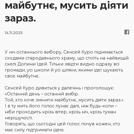
майбутнє, мусить діяти
зараз.
Новини
14.11.2025
Контакти
Увійти
У ніч останнього вибору, Сенсей Куро піднімається
сходами стародавнього храму, що стоїть на найвищій
скелі Долини Ідей. Тільки звідти видно одразу всі
громади, усі школи й усі шляхи, якими ідеї шукають
своє майбутнє.
Сенсей Куро дивиться у далечінь і проголошує:
«Останній день – останній вибір.
Той, хто хоче змінити майбутнє, мусить діяти зараз.»
І в ту мить його голос лунає далі, ніж будь-коли –
ніби проходить крізь вітер, крізь ніч, крізь туман
нерішучості.
Говорять, що сьогодні цей голос почув кожен, хто
має силу підтримати ідею.