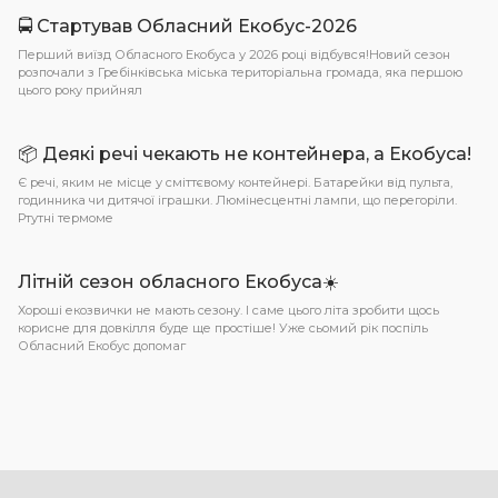
🚍 Стартував Обласний Екобус-2026
Перший виїзд Обласного Екобуса у 2026 році відбувся!Новий сезон
розпочали з Гребінківська міська територіальна громада, яка першою
цього року прийнял
📦 Деякі речі чекають не контейнера, а Екобуса!
Є речі, яким не місце у сміттєвому контейнері. Батарейки від пульта,
годинника чи дитячої іграшки. Люмінесцентні лампи, що перегоріли.
Ртутні термоме
Літній сезон обласного Екобуса☀️
Хороші екозвички не мають сезону. І саме цього літа зробити щось
корисне для довкілля буде ще простіше! Уже сьомий рік поспіль
Обласний Екобус допомаг