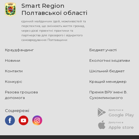
Smart Region
Полтавської області
єдиний майданчик ідей, можливостей та
перспектив, що змінюють життя громад,
через дієві проектні практики та
партнерства для прозорого і відкритого
самоврядування Полтавщини
Краудфандинг
Бюджет участі
Новини
Екологічні ініціативи
Контакти
Шкільний бюджет
Конкурс
Кращий менеджер
Разова грошова
Премія ВРУ імені В.
допомога
Сухомлинського
Соцмережі
Доступно в
Google Play
Доступно в
Apple store