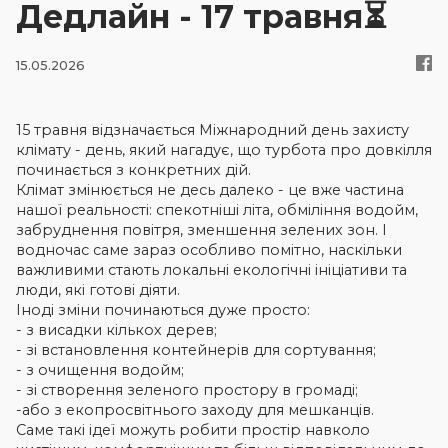
Дедлайн - 17 травня⏳
Новини
15.05.2026
Контакти
15 травня відзначається Міжнародний день захисту
клімату - день, який нагадує, що турбота про довкілля
Увійти
починається з конкретних дій.
Клімат змінюється не десь далеко - це вже частина
нашої реальності: спекотніші літа, обміління водойм,
забруднення повітря, зменшення зелених зон. І
водночас саме зараз особливо помітно, наскільки
важливими стають локальні екологічні ініціативи та
люди, які готові діяти.
Іноді зміни починаються дуже просто:
- з висадки кількох дерев;
- зі встановлення контейнерів для сортування;
- з очищення водойм;
- зі створення зеленого простору в громаді;
-або з екопросвітнього заходу для мешканців.
Саме такі ідеї можуть робити простір навколо