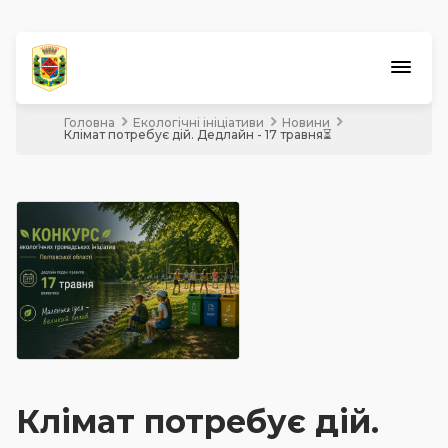
Головна
Екологічні ініціативи
Новини
Обласний конкурс
Клімат потребує дій. Дедлайн - 17 травня⏳
Бюджет
участі
Шкільний
бюджет
Екологічні
ініціативи
Кращий менеджер
Разова грошова допомога
Премія ВРУ імені В. Сухомлинського
Клімат потребує дій.
Краудфандинг