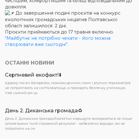
чистішим, комфортнішим та більш відповідальним до
довкілля.
До завершення подачі проєктів на конкурс
екологічних громадських ініціатив Полтавської
області залишилося 2 дні.
Проєкти приймаються до 17 травня включно.
“Майбутнє не потрібно чекати - його можна
створювати вже сьогодні”.
ОСТАННІ НОВИНИ
Серпневий екофакт!⬇️
Щороку тисячі батарейок, люмінесцентних ламп і ртутних термометрів
не потрапляють на сміттєзвалища, а проходять безпечну утилізацію.
Уже сьомий рік ць
День 2. Диканська громада♻️
День 2. Диканська громада.Екологічні маршрути вимірюються не лише
кілометрами. Їхній справжній результат - небезпечні відходи, які не
потрапили на см