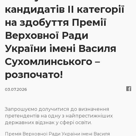
кандидатів ІІ категорії
Новини
на здобуття Премії
Верховної Ради
Контакти
України імені Василя
Увійти
Сухомлинського –
розпочато!
03.07.2026
Запрошуємо долучитися до визначення
претендентів на одну з найпрестижніших
державних відзнак у сфері освіти.
Премія Верховної Ради України імені Василя