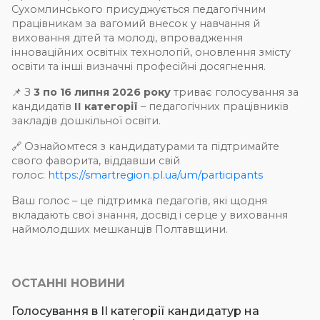
Сухомлинського присуджується педагогічним
працівникам за вагомий внесок у навчання й
виховання дітей та молоді, впровадження
інноваційних освітніх технологій, оновлення змісту
освіти та інші визначні професійні досягнення.
📌 З
3 по 16 липня 2026 року
триває голосування за
кандидатів
ІІ категорії
– педагогічних працівників
закладів дошкільної освіти.
🔗 Ознайомтеся з кандидатурами та підтримайте
свого фаворита, віддавши свій
голос:
https://smartregion.pl.ua/um/participants
Ваш голос – це підтримка педагогів, які щодня
вкладають свої знання, досвід і серце у виховання
наймолодших мешканців Полтавщини.
ОСТАННІ НОВИНИ
Голосування в ІІ категорії кандидатур на