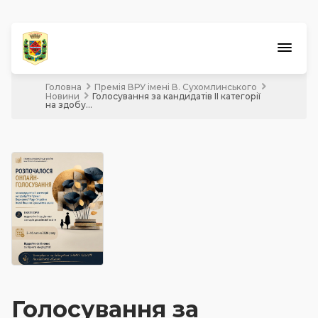
Головна
Премія ВРУ імені В. Сухомлинського
Обласний конкурс
Новини
Голосування за кандидатів ІІ категорії
на здобу...
Бюджет
участі
Шкільний
бюджет
Екологічні
ініціативи
Кращий менеджер
Разова грошова допомога
Премія ВРУ імені В. Сухомлинського
Голосування за
Краудфандинг