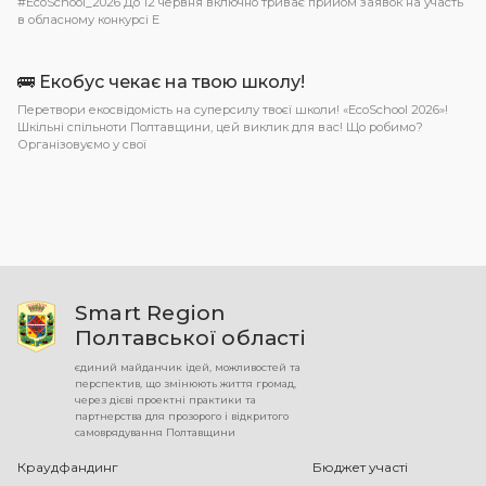
#EcoSchool_2026 До 12 червня включно триває прийом заявок на участь
в обласному конкурсі E
🚌 Екобус чекає на твою школу!
Перетвори екосвідомість на суперсилу твоєї школи! «EcoSchool 2026»!
Шкільні спільноти Полтавщини, цей виклик для вас! Що робимо?
Організовуємо у свої
Smart Region
Полтавської області
єдиний майданчик ідей, можливостей та
перспектив, що змінюють життя громад,
через дієві проектні практики та
партнерства для прозорого і відкритого
самоврядування Полтавщини
Краудфандинг
Бюджет участі