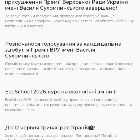
присудження Премії Верховної Ради України
імені Василя Сухомлинського завершено!
За результатами голосування, проведеного серед мешканців
Полтавщини на платформі Smart Region Полтавської області, найбільшу
підтримку в ІІ категорії
Розпочалося голосування за кандидатів на
здобуття Премії ВРУ імені Василя
Сухомлинського!
Премія присуджується педагогічним працівникам за вагомий внесок у
навчання й виховання дітей та молоді, впровадження інноваційних
освітніх технологій
EcoSchool 2026: курс на екологічні зміни✈️
EcoSchool 2026 - реальний «рейс» у простір екологічних змін.Це
практична ініціатива, що розвиває культуру відповідального ставлення
до довкілля. У ме
До 12 червня триває реєстрація🏫!
Хочете, щоб про вашу школу знала вся Полтавщина? Почніть з