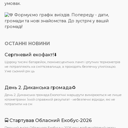
умовах.
Формуємо графік виїздів. Попереду - дати,
громади та нові знайомства. До зустрічі у вашій
громаді!
ОСТАННІ НОВИНИ
Серпневий екофакт!⬇️
Щороку тисячі батарейок, люмінесцентних ламп і ртутних термометрів
не потрапляють на сміттєзвалища, а проходять безпечну утилізацію.
Уже сьомий рік ць
День 2. Диканська громада♻️
День 2. Диканська громада.Екологічні маршрути вимірюються не лише
кілометрами. Їхній справжній результат - небезпечні відходи, які не
потрапили на см
🚍 Стартував Обласний Екобус-2026
Перший виїзд Обласного Екобуса у 2026 році відбувся!Новий сезон