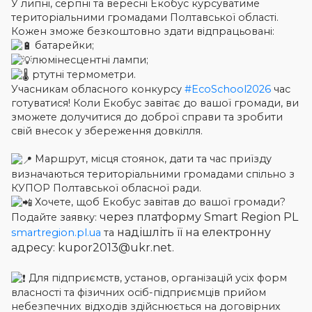
У липні, серпні та вересні Екобус курсуватиме
територіальними громадами Полтавської області.
Кожен зможе безкоштовно здати відпрацьовані:
батарейки;
люмінесцентні лампи;
ртутні термометри.
Учасникам обласного конкурсу
#EcoSchool2026
час
готуватися! Коли Екобус завітає до вашої громади, ви
зможете долучитися до доброї справи та зробити
свій внесок у збереження довкілля.
Маршрут, місця стоянок, дати та час приїзду
визначаються територіальними громадами спільно з
КУПОР Полтавської обласної ради.
Хочете, щоб Екобус завітав до вашої громади?
через платформу Smart Region PL
Подайте заявку:
надішліть її на електронну
smartregion.pl.ua
та
адресу: kupor2013@ukr.net.
Для підприємств, установ, організацій усіх форм
власності та фізичних осіб-підприємців прийом
небезпечних відходів здійснюється на договірних