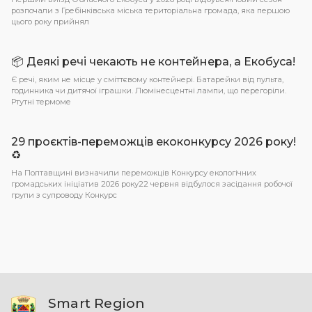
розпочали з Гребінківська міська територіальна громада, яка першою
цього року прийнял
📦 Деякі речі чекають не контейнера, а Екобуса!
Є речі, яким не місце у сміттєвому контейнері. Батарейки від пульта,
годинника чи дитячої іграшки. Люмінесцентні лампи, що перегоріли.
Ртутні термоме
29 проєктів-переможців екоконкурсу 2026 року!
♻️
На Полтавщині визначили переможців Конкурсу екологічних
громадських ініціатив 2026 року22 червня відбулося засідання робочої
групи з супроводу Конкурс
Smart Region