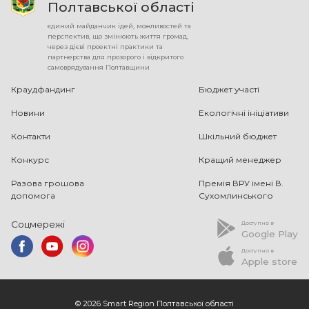
Полтавської області
єдиний майданчик ідей, можливостей та
перспектив, що змінюють життя громад,
через дієві проектні практики та
партнерства для прозорого і відкритого
самоврядування Полтавщини
Краудфандинг
Бюджет участі
Новини
Екологічні ініціативи
Контакти
Шкільний бюджет
Конкурс
Кращий менеджер
Разова грошова
Премія ВРУ імені В.
допомога
Сухомлинського
Соцмережі
Доступно в
Google Play
Доступно в
Apple store
© 2026 Smart Region Полтавської області