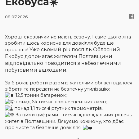
Екобуса☀️
08.07.2026
Новини
Контакти
Хороші екозвички не мають сезону. І саме цього літа
зробити щось корисне для довкілля буде ще
Уже сьомий рік поспіль Обласний
простіше!
Увійти
Екобус допомагає жителям Полтавщини
відповідально поводитися з небезпечними
побутовими відходами.
За 6 років роботи разом із жителями області вдалося
зібрати та передати на безпечну утилізацію:
12,5 тонни батарейок;
понад 64 тисячі люмінесцентних ламп;
понад 1,1 тисячі ртутних термометрів.
За цими цифрами - тисячі відповідальних рішень
жителів Полтавщини. Дякуємо кожному, хто дбає
про чисте та безпечне довкілля!