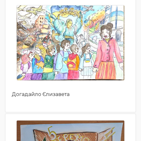
Догадайло Єлизавета