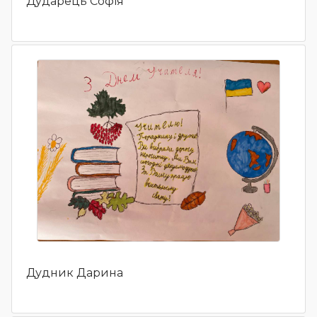
Дударець Софія
Дудник Дарина