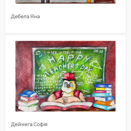
Дебела Яна
Дейнега Софія