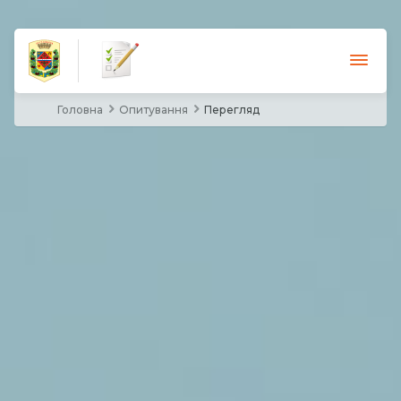
Головна
Опитування
Перегляд
Опитування
Документи
Новини
Допомога
Відео
Увійти