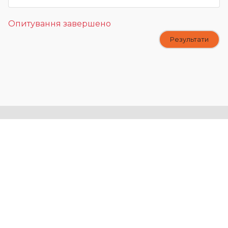
Опитування завершено
Результати
Smart Region
Полтавської області
єдиний майданчик ідей, можливостей та
перспектив, що змінюють життя громад,
через дієві проектні практики та
партнерства для прозорого і відкритого
самоврядування Полтавщини
Краудфандинг
Бюджет участі
Новини
Екологічні ініціативи