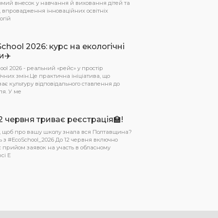
омий внесок у навчання й виховання дітей та
, впровадження інноваційних освітніх
огій
chool 2026: курс на екологічні
и✈️
ool 2026 - реальний «рейс» у простір
ічних змін.Це практична ініціатива, що
ає культуру відповідального ставлення до
ля. У ме
2 червня триває реєстрація🏫!
е, щоб про вашу школу знала вся Полтавщина?
ь з #EcoSchool_2026 До 12 червня включно
 прийом заявок на участь в обласному
сі E