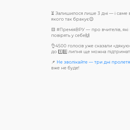
⏳ Залишилося лише 3 дні — і саме 
якого так бракує😉
🟨 #ПреміяВРУ — про вчителів, які в
повірять у себе🙌
👌4500 голосів уже сказали «дякую»
до 1️⃣0️⃣ липня ще можна підтримат
📌
Не зволікайте — три дні пролетят
вже не буде!