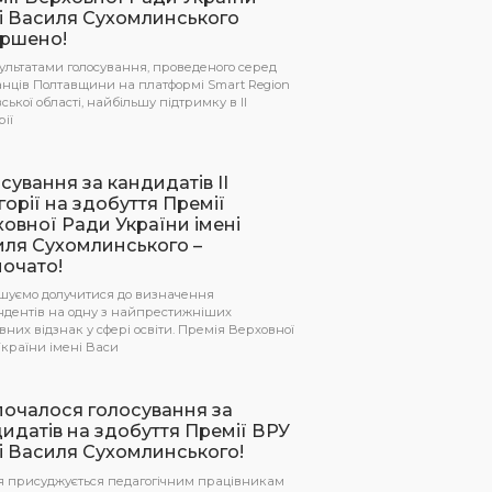
і Василя Сухомлинського
ершено!
ультатами голосування, проведеного серед
нців Полтавщини на платформі Smart Region
ської області, найбільшу підтримку в ІІ
рії
сування за кандидатів ІІ
горії на здобуття Премії
овної Ради України імені
иля Сухомлинського –
очато!
шуємо долучитися до визначення
ндентів на одну з найпрестижніших
них відзнак у сфері освіти. Премія Верховної
країни імені Васи
очалося голосування за
идатів на здобуття Премії ВРУ
і Василя Сухомлинського!
я присуджується педагогічним працівникам