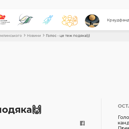
Краудфанд
хомлинського
Новини
Голос - це теж подяка🙌
ОСТ
подяка🙌
Голо
кан
Прем