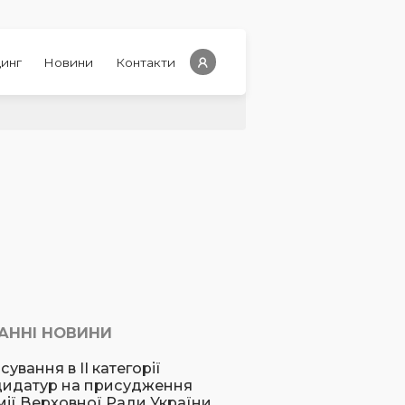
инг
Новини
Контакти
АННІ НОВИНИ
сування в ІІ категорії
дидатур на присудження
ії Верховної Ради України