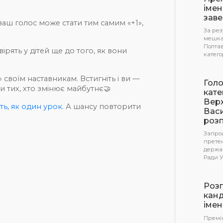
імен
зав
ваш голос може стати тим самим «+1»,
За рез
мешка
Полтав
ірять у дітей ще до того, як вони
катего
 своїм наставникам. Встигніть і ви —
Голо
и тих, хто змінює майбутнє🤝
кате
Верх
ь, як один урок.
А шансу повторити
Вас
розп
Запро
прете
держав
Ради У
Розп
канд
імен
Премі