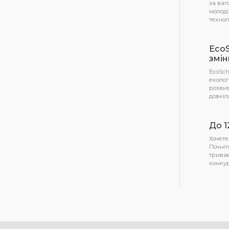
за ваг
молоді
технол
EcoS
змін
EcoSch
еколог
розвив
довкіл
До 1
Хочет
Почніт
триває
конкур