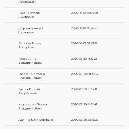
Леонідович
Пусан Наталія
2020-10-01 10:04:28
Дмитрівна
Діброва Григорій
2020-10-01 08:26:53
Сидорович
Лепська Тетяна
2020-10-01 06:43:56
Вікторівна
Ярова Анна
2020-09-30 13:12:29
Володимирівна
Галаган Світлана
2020-09-30 08:21:53
Володимирівна
Третяк Віталій
2020-09-29 15:33:18
Андрійович
Красницька Тетяна
2020-09-29 14:31:41
Володимирівна
Адоніна Юлія Сергіївна
2020-09-28 22:15:25