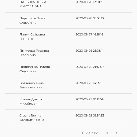
ПАЛЬОХА ОЛЬГА
2020-09-28 12:58:21
МИКОЛАЇВНА
Перешило Ольга
2020-09-28 08:50:19
Федорівна
Ляпун Світлана
2020-09-27 16:38:16
Іванівна
Ямгурова Рузанна
2020-09-26 21:28:41
Георгіївна
Пилипенко Наталя
2020-09-25 21:17:07
Федорівна
Войтенко Анна
2020-09-25 14:09:51
Валентинівна
Коваль Дмитро
2020-09-25 10:15:54
Михайлович
Сідень Тетяна
2020-09-25 06:54:53
Володимирівна
1 - 20 із 154
<
…
>