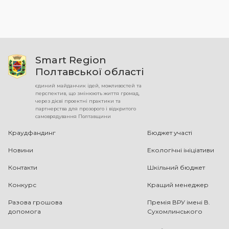
Smart Region
Полтавської області
єдиний майданчик ідей, можливостей та
перспектив, що змінюють життя громад,
через дієві проектні практики та
партнерства для прозорого і відкритого
самоврядування Полтавщини
Краудфандинг
Бюджет участі
Новини
Екологічні ініціативи
Контакти
Шкільний бюджет
Конкурс
Кращий менеджер
Разова грошова
Премія ВРУ імені В.
допомога
Сухомлинського