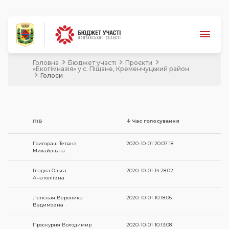
Головна
Бюджет участі
Проєкти
Про конкурс
«Екогімназія» у с. Піщане, Кременчуцький район
Голоси
Проєкти
Документи
Новини
ПІБ
Час голосування
Допомога
Григораш Тетяна
2020-10-01 20:07:18
Михайлівна
Відео
Гладка Ольга
2020-10-01 14:28:02
Увійти
Анатоліївна
Лепская Вероника
2020-10-01 10:18:06
Вадимовна
Проскурня Володимир
2020-10-01 10:13:08