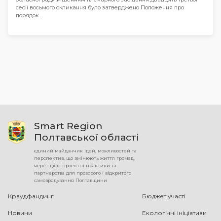
сесії восьмого скликання було затверджено Положення про
порядок ...
Smart Region
Полтавської області
єдиний майданчик ідей, можливостей та
перспектив, що змінюють життя громад,
через дієві проектні практики та
партнерства для прозорого і відкритого
самоврядування Полтавщини
Краудфандинг
Бюджет участі
Новини
Екологічні ініціативи