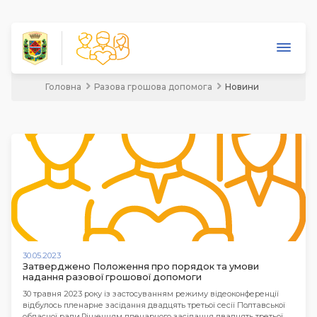
Головна
Разова грошова допомога
Новини
Про надання матеріальної допомоги
Документи
Новини
Допомога
Відео
Увійти
30.05.2023
Затверджено Положення про порядок та умови
надання разової грошової допомоги
30 травня 2023 року із застосуванням режиму відеоконференції
відбулось пленарне засідання двадцять третьої сесії Полтавської
обласної ради.Рішенням пленарного засідання двадцять третьої