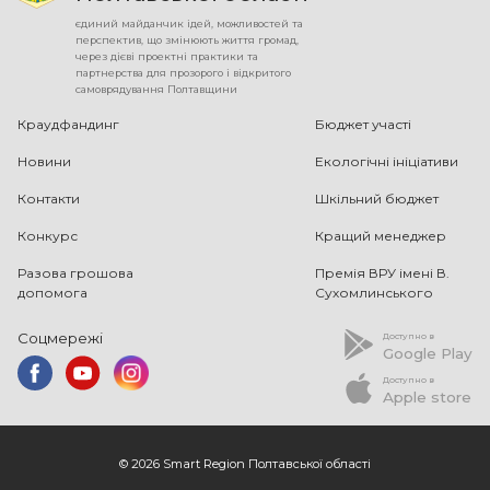
єдиний майданчик ідей, можливостей та
перспектив, що змінюють життя громад,
через дієві проектні практики та
партнерства для прозорого і відкритого
самоврядування Полтавщини
Краудфандинг
Бюджет участі
Новини
Екологічні ініціативи
Контакти
Шкільний бюджет
Конкурс
Кращий менеджер
Разова грошова
Премія ВРУ імені В.
допомога
Сухомлинського
Соцмережі
Доступно в
Google Play
Доступно в
Apple store
© 2026 Smart Region Полтавської області