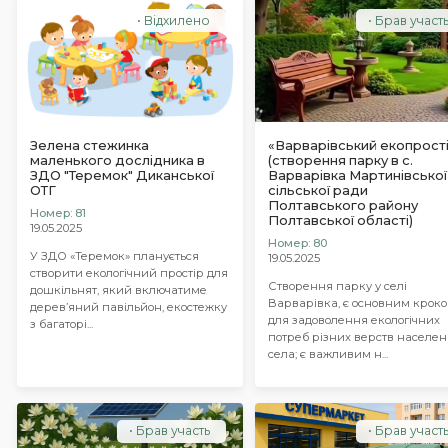
Відхилено
Брав участ
Зелена стежинка
«Варварівський екопрост
маленького дослідника в
(створення парку в с.
ЗДО "Теремок" Диканської
Варварівка Мартинівської
ОТГ
сільської ради
Полтавського району
Номер: 81
Полтавської області)
19.05.2025
Номер: 80
У ЗДО «Теремок» планується
19.05.2025
створити екологічний простір для
Створення парку у селі
дошкільнят, який включатиме
Варварівка, є основним крок
дерев’яний павільйон, екостежку
для задоволення екологічних
з багаторі...
потреб різних верств населе
села; є важливим н...
Брав участь
Брав участ