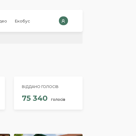
део
Екобус
ВІДДАНО ГОЛОСІВ
75 340
голосів