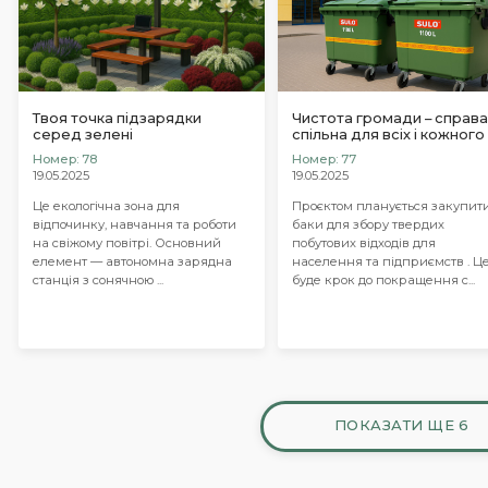
Твоя точка підзарядки
Чистота громади – справ
серед зелені
спільна для всіх і кожного
Номер: 78
Номер: 77
19.05.2025
19.05.2025
Це екологічна зона для
Проєктом планується закупит
відпочинку, навчання та роботи
баки для збору твердих
на свіжому повітрі. Основний
побутових відходів для
елемент — автономна зарядна
населення та підприємств . Ц
станція з сонячною ...
буде крок до покращення с...
ПОКАЗАТИ ЩЕ 6