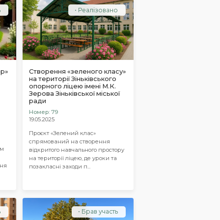
ь
Реалізовано
ір»
Створення «зеленого класу»
на території Зіньківського
опорного ліцею імені М.К.
Зерова Зіньківської міської
ради
Номер: 79
19.05.2025
Проєкт «Зелений клас»
спрямований на створення
ом
відкритого навчального простору
на території ліцею, де уроки та
ння
позакласні заходи п...
ь
Брав участь