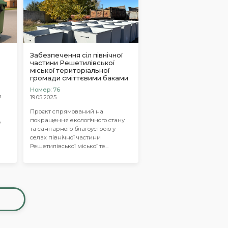
а
Забезпечення сіл північної
частини Решетилівської
міської територіальної
громади сміттєвими баками
Номер: 76
и
19.05.2025
Проєкт спрямований на
покращення екологічного стану
е
та санітарного благоустрою у
селах північної частини
Решетилівської міської те...